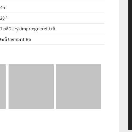
4m
o
20
1 på 2 trykimprægneret trå
Grå Cembrit B6