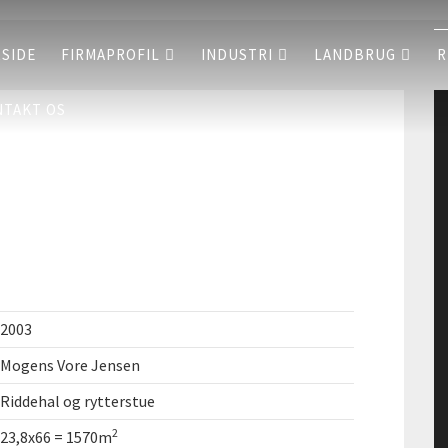
SIDE
FIRMAPROFIL
INDUSTRI
LANDBRUG
R
TAKT OS
2003
Mogens Vore Jensen
Riddehal og rytterstue
2
23,8x66 = 1570m