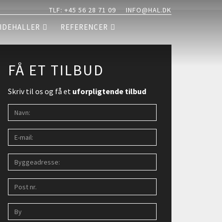
TLF: +45 56 28 71 09
INFO@HAL.DK
IDEHALLER
REFERENCER
FÅ ET TILBUD
Skriv til os og få et
uforpligtende tilbud