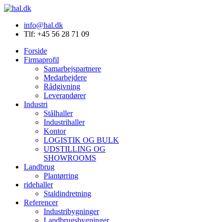
info@hal.dk
Tlf: +45 56 28 71 09
Forside
Firmaprofil
Samarbejspartnere
Medarbejdere
Rådgivning
Leverandører
Industri
Stålhaller
Industrihaller
Kontor
LOGISTIK OG BULK
UDSTILLING OG
SHOWROOMS
Landbrug
Plantørring
ridehaller
Staldindretning
Referencer
Industribygninger
Landbrugsbygninger