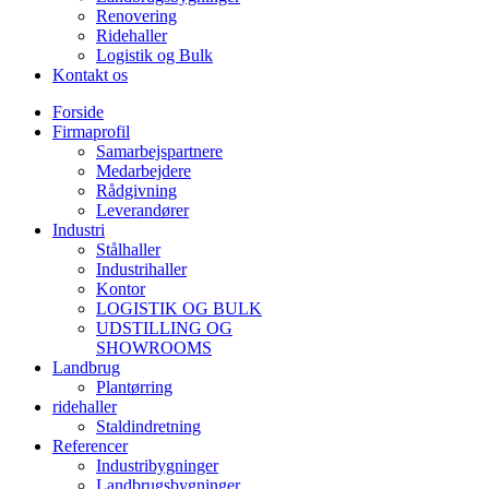
Renovering
Ridehaller
Logistik og Bulk
Kontakt os
Forside
Firmaprofil
Samarbejspartnere
Medarbejdere
Rådgivning
Leverandører
Industri
Stålhaller
Industrihaller
Kontor
LOGISTIK OG BULK
UDSTILLING OG
SHOWROOMS
Landbrug
Plantørring
ridehaller
Staldindretning
Referencer
Industribygninger
Landbrugsbygninger