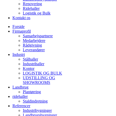
Renovering
Ridehaller
Logistik og Bulk
Kontakt os
Forside
Firmaprofil
Samarbejspartnere
Medarbejdere
Rådgivning
Leverandører
Industri
Stålhaller
Industrihaller
Kontor
LOGISTIK OG BULK
UDSTILLING OG
SHOWROOMS
Landbrug
Plantørring
ridehaller
Staldindretning
Referencer
Industribygninger
Landbrugsbygninger