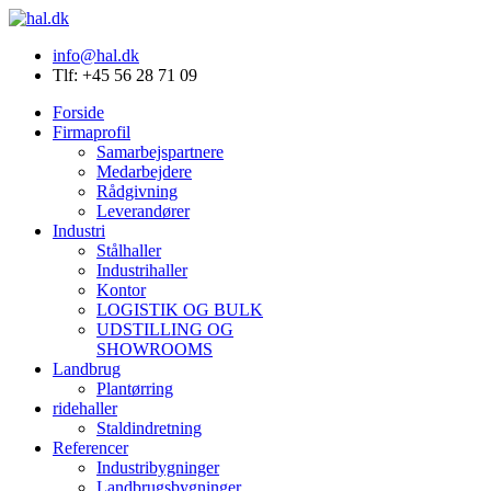
info@hal.dk
Tlf: +45 56 28 71 09
Forside
Firmaprofil
Samarbejspartnere
Medarbejdere
Rådgivning
Leverandører
Industri
Stålhaller
Industrihaller
Kontor
LOGISTIK OG BULK
UDSTILLING OG
SHOWROOMS
Landbrug
Plantørring
ridehaller
Staldindretning
Referencer
Industribygninger
Landbrugsbygninger