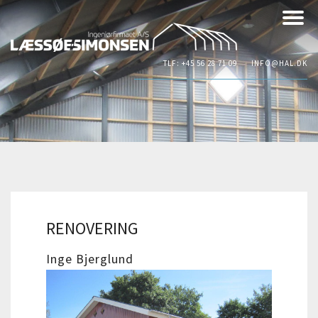
TLF: +45 56 28 71 09
INFO@HAL.DK
RENOVERING
Inge Bjerglund