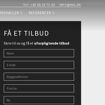
TLF: +45 56 28 71 09
INFO@HAL.DK
IDEHALLER
REFERENCER
FÅ ET TILBUD
Skriv til os og få et
uforpligtende tilbud