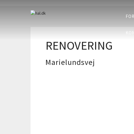
FOR
KON
RENOVERING
Marielundsvej