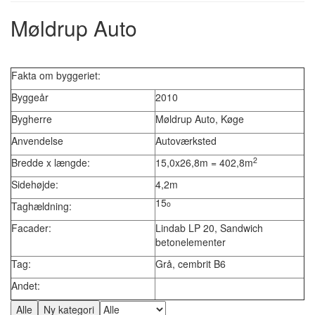
Møldrup Auto
Fakta om byggeriet:
Byggeår
2010
Bygherre
Møldrup Auto, Køge
Anvendelse
Autoværksted
2
Bredde x længde:
15,0x26,8m = 402,8m
Sidehøjde:
4,2m
15
o
Taghældning:
Facader:
Lindab LP 20, Sandwich
betonelementer
Tag:
Grå, cembrit B6
Andet: