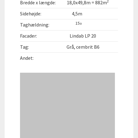
2
Bredde x længde:
18,0x49,8m = 882m
Sidehøjde:
4,5m
15
o
Taghældning:
Facader:
Lindab LP 20
Tag:
Grå, cembrit B6
Andet: