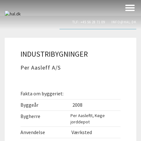
TLF: +45 56 28 71 09
INFO@HAL.DK
INDUSTRIBYGNINGER
Per Aasleff A/S
Fakta om byggeriet:
Byggeår
2008
Per Aasleftt, Køge
Bygherre
jorddepot
Anvendelse
Værksted