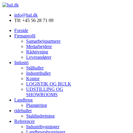
info@hal.dk
Tlf: +45 56 28 71 09
Forside
Firmaprofil
Samarbejspartnere
Medarbejdere
Rådgivning
Leverandører
Industri
Stålhaller
Industrihaller
Kontor
LOGISTIK OG BULK
UDSTILLING OG
SHOWROOMS
Landbrug
Plantørring
ridehaller
Staldindretning
Referencer
Industribygninger
Landbrugsbygninger