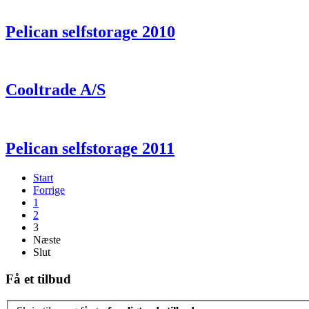
Pelican selfstorage 2010
Cooltrade A/S
Pelican selfstorage 2011
Start
Forrige
1
2
3
Næste
Slut
Få et tilbud