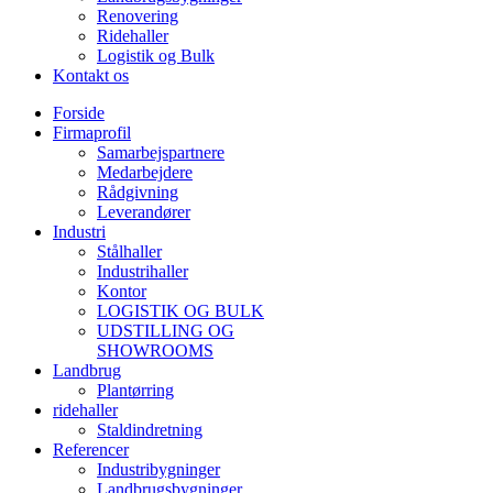
Renovering
Ridehaller
Logistik og Bulk
Kontakt os
Forside
Firmaprofil
Samarbejspartnere
Medarbejdere
Rådgivning
Leverandører
Industri
Stålhaller
Industrihaller
Kontor
LOGISTIK OG BULK
UDSTILLING OG
SHOWROOMS
Landbrug
Plantørring
ridehaller
Staldindretning
Referencer
Industribygninger
Landbrugsbygninger