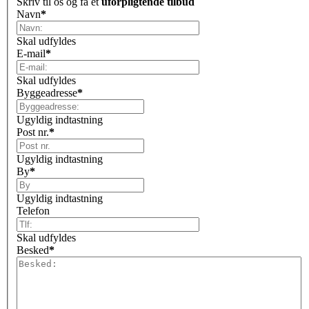
Skriv til os og få et
uforpligtende tilbud
Navn
*
Skal udfyldes
E-mail
*
Skal udfyldes
Byggeadresse
*
Ugyldig indtastning
Post nr.
*
Ugyldig indtastning
By
*
Ugyldig indtastning
Telefon
Skal udfyldes
Besked
*